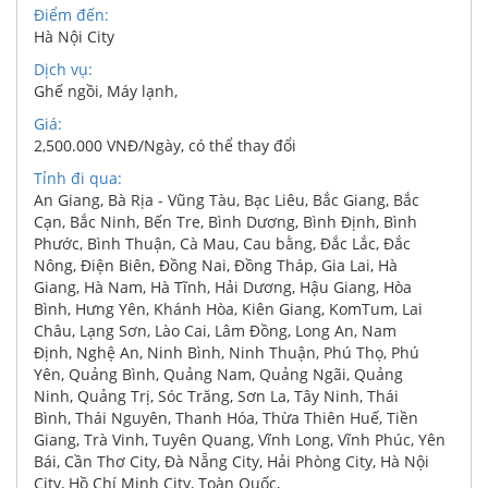
Điểm đến:
Hà Nội City
Dịch vụ:
Ghế ngồi
,
Máy lạnh
,
Giá:
2,500.000 VNĐ/Ngày, có thể thay đổi
Tỉnh đi qua:
An Giang
,
Bà Rịa - Vũng Tàu
,
Bạc Liêu
,
Bắc Giang
,
Bắc
Cạn
,
Bắc Ninh
,
Bến Tre
,
Bình Dương
,
Bình Định
,
Bình
Phước
,
Bình Thuận
,
Cà Mau
,
Cau bằng
,
Đắc Lắc
,
Đắc
Nông
,
Điện Biên
,
Đồng Nai
,
Đồng Tháp
,
Gia Lai
,
Hà
Giang
,
Hà Nam
,
Hà Tĩnh
,
Hải Dương
,
Hậu Giang
,
Hòa
Bình
,
Hưng Yên
,
Khánh Hòa
,
Kiên Giang
,
KomTum
,
Lai
Châu
,
Lạng Sơn
,
Lào Cai
,
Lâm Đồng
,
Long An
,
Nam
Định
,
Nghệ An
,
Ninh Bình
,
Ninh Thuận
,
Phú Thọ
,
Phú
Yên
,
Quảng Bình
,
Quảng Nam
,
Quảng Ngãi
,
Quảng
Ninh
,
Quảng Trị
,
Sóc Trăng
,
Sơn La
,
Tây Ninh
,
Thái
Bình
,
Thái Nguyên
,
Thanh Hóa
,
Thừa Thiên Huế
,
Tiền
Giang
,
Trà Vinh
,
Tuyên Quang
,
Vĩnh Long
,
Vĩnh Phúc
,
Yên
Bái
,
Cần Thơ City
,
Đà Nẵng City
,
Hải Phòng City
,
Hà Nội
City
,
Hồ Chí Minh City
,
Toàn Quốc
,