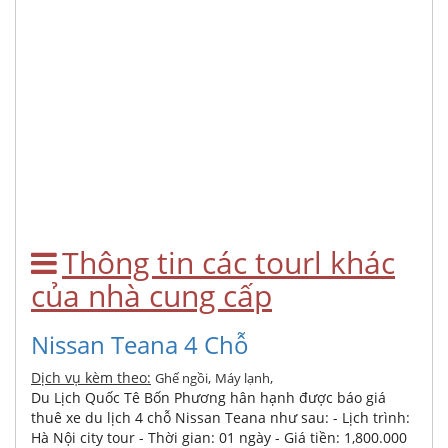
Thông tin các tourl khác
của nhà cung cấp
Nissan Teana 4 Chỗ
Dịch vụ kèm theo:
,
,
Ghế ngồi
Máy lạnh
Du Lịch Quốc Tê Bốn Phương hân hạnh được báo giá
thuê xe du lịch 4 chỗ Nissan Teana như sau: - Lịch trình:
Hà Nội city tour - Thời gian: 01 ngày - Giá tiền: 1,800.000