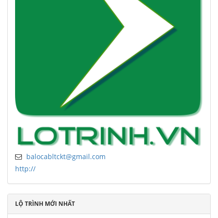
balocabltckt@gmail.com
http://
LỘ TRÌNH MỚI NHẤT