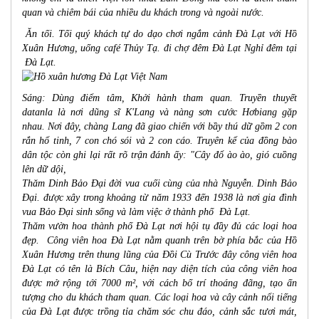
quan và chiêm bái của nhiều du khách trong và ngoài nước.
Ăn tối. Tối quý khách tự do dạo chơi ngắm cảnh
Đà Lạt
với Hồ
Xuân Hương, uống café Thủy Tạ. đi chợ đêm
Đà Lạt
Nghỉ đêm tại
Đà Lạt.
Sáng: Dùng điểm tâm, Khởi hành tham quan. Truyền thuyết
datanla là nơi dũng sĩ K'Lang và nàng sơn cước Hơbiang gặp
nhau. Nơi đây, chàng Lang đã giao chiến với bầy thú dữ gồm 2 con
rắn hổ tinh, 7 con chó sói và 2 con cáo. Truyên kể của đồng bào
dân tộc còn ghi lại rất rõ trận đánh ấy: "Cây đổ ào ào, gió cuồng
lên dữ dội,
Thăm Dinh Bảo Đại đời vua cuối cùng của nhà Nguyễn. Dinh Bảo
Đại. được xây trong khoảng từ năm 1933 đến 1938 là nơi gia đình
vua Bảo Đại sinh sống và làm việc ở thành phố
Đà Lạt.
Thăm vườn hoa thành phố
Đà Lạt
nơi hội tụ đầy đủ các loại hoa
đẹp. Công viên
hoa Đà Lạt
nằm quanh trên bờ phía bắc của Hồ
Xuân Hương trên thung lũng của Đồi Cù Trước đây công viên
hoa
Đà Lạt
có tên là Bích Câu, hiện nay diện tích của công viên hoa
được mở rộng tới 7000 m², với cách bố trí thoáng đãng, tạo ấn
tượng cho du khách tham quan. Các loại hoa và cây cảnh nổi tiếng
của
Đà Lạt
được trồng tỉa chăm sóc chu đáo, cảnh sắc tươi mát,