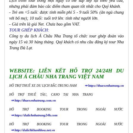
Lịch trình tour trong một ngày có thể sắp xếp lại theo yêu cầu,
nhưng phải đảm bảo câc điểm tham quan tốt nhất cho Quý khánh.
- Trẻ em <5 tuối: được tính miễn phí 5 - 9 tuổi 50% (ăn ngủ chung
với bố mẹ); 10 tuổi: tuổi trở lên: tính như người lớn.
- Giá trên là giá Net. Chưa bao gồm VAT.
TOUR GHÉP KHÁCH:
Công ty du lịch Á Châu Nha Trang tổ chức tour ghép đoàn vào
ngày 15 và 30 hàng tháng. Quý khách có nhu cầu đăng ký
tour Nha
Trang Đà Lạt
.
WEBSITE: LIÊN KẾT HỖ TRỢ 24/24H DU
LỊCH Á CHÂU NHA TRANG VIỆT NAM
HỖ TRỢ THUÊ XE DU LỊCH BẮC-TRUNG-NAM
⇒
https://thuexenhatrang.vn
HỖ TRỢ THUÊ TÀU, CANO TẠI NHA TRANG
⇒
http://thuexenhatrang.com.vn
HỖ TRỢ BOOKING TOUR TRONG NGOÀI NƯỚC
⇒
https://dulichnhatrang24h.com
HỖ TRỢ BOOKING TOUR TRONG NGOÀI NƯỚC
⇒
http://dulichkhanhhoa.net.vn