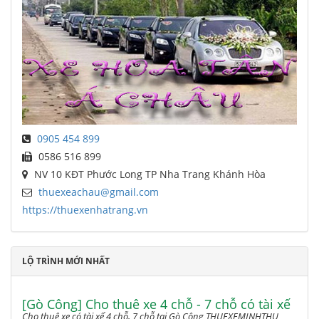
0905 454 899
0586 516 899
NV 10 KĐT Phước Long TP Nha Trang Khánh Hòa
thuexeachau@gmail.com
https://thuexenhatrang.vn
LỘ TRÌNH MỚI NHẤT
[Gò Công] Cho thuê xe 4 chỗ - 7 chỗ có tài xế
Cho thuê xe có tài xế 4 chỗ, 7 chỗ tại Gò Công THUEXEMINHTHU