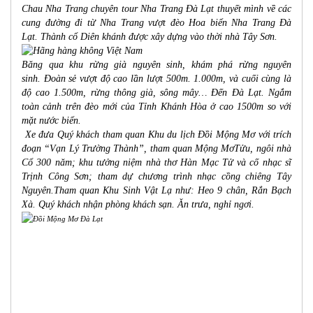
Chau Nha Trang chuyên
tour Nha Trang Đà Lạt
thuyết mình về các
cung đường đi từ
Nha Trang
vượt đèo Hoa biển
Nha Trang Đà
Lạt.
Thành cổ Diên khánh được xây dựng vào thời nhà Tây Sơn.
Băng qua khu rừng già nguyên sinh, khám phá rừng nguyên
sinh. Đoàn sẻ vượt độ cao lần lượt 500m. 1.000m, và cuối cùng là
độ cao 1.500m, rừng thông già, sông mây… Đến
Đà Lạt
. Ngắm
toàn cảnh trên đèo mới của Tỉnh Khánh Hòa ở cao 1500m so với
mặt nước biển.
Xe đưa Quý khách tham quan Khu du lịch Đồi Mộng Mơ với trích
đoạn “Vạn Lý Trường Thành”, tham quan Mộng MơTửu, ngôi nhà
Cổ 300 năm; khu tưởng niệm nhà thơ Hàn Mạc Tử và cố nhạc sĩ
Trịnh Công Sơn; tham dự chương trình nhạc cồng chiêng Tây
Nguyên.Tham quan Khu Sinh Vật Lạ như: Heo 9 chân, Rắn Bạch
Xà.
Quý khách nhận phòng khách sạn. Ăn trưa, nghỉ ngơi.