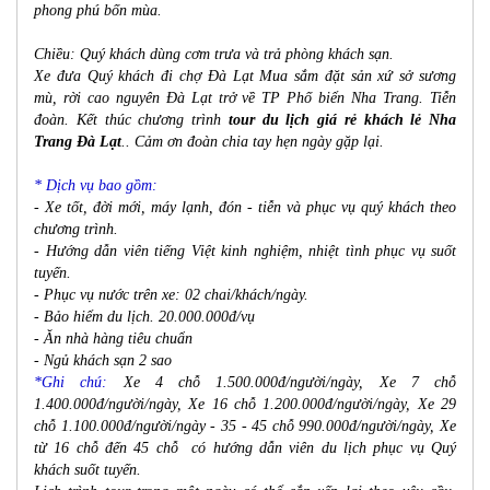
phong phú bốn mùa.
Chiều: Quý khách dùng cơm trưa và trả phòng khách sạn.
Xe đưa Quý khách đi chợ Đà Lạt Mua sắm đặt sản xứ sở sương
mù, rời cao nguyên Đà Lạt trở về TP Phố biển
Nha Trang
. Tiễn
đoàn. Kết thúc chương trình
tour du lịch giá rẻ khách lẻ Nha
Trang Đà Lạt
.. Cảm ơn đoàn chia tay hẹn ngày gặp lại.
* Dịch vụ bao gồm:
- Xe tốt, đời mới, máy lạnh, đón - tiễn và phục vụ quý khách theo
chương trình.
- Hướng dẫn viên tiếng Việt kinh nghiệm, nhiệt tình phục vụ suốt
tuyến.
- Phục vụ nước trên xe: 02 chai/khách/ngày.
- Bảo hiểm du lịch. 20.000.000đ/vụ
- Ăn nhà hàng tiêu chuẩn
- Ngủ khách sạn 2 sao
*Ghi chú:
Xe 4 chỗ 1.500.000đ/người/ngày, Xe 7 chỗ
1.400.000đ/người/ngày, Xe 16 chỗ 1.200.000đ/người/ngày, Xe 29
chỗ 1.100.000đ/người/ngày - 35 - 45 chỗ 990.000đ/người/ngày, Xe
từ 16 chỗ đến 45 chỗ có hướng dẫn viên du lịch phục vụ Quý
khách suốt tuyến.