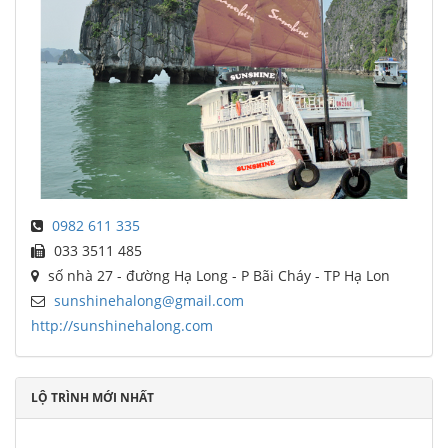
0982 611 335
033 3511 485
số nhà 27 - đường Hạ Long - P Bãi Cháy - TP Hạ Lon
sunshinehalong@gmail.com
http://sunshinehalong.com
LỘ TRÌNH MỚI NHẤT