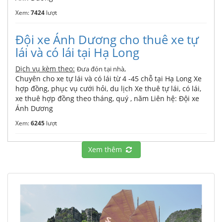
Xem:
7424
lượt
Đội xe Ánh Dương cho thuê xe tự
lái và có lái tại Hạ Long
Dịch vụ kèm theo:
,
Đưa đón tại nhà
Chuyên cho xe tự lái và có lái từ 4 -45 chỗ tại Hạ Long Xe
hợp đồng, phục vụ cưới hỏi, du lịch Xe thuê tự lái, có lái,
xe thuê hợp đồng theo tháng, quý , năm Liên hệ: Đội xe
Ánh Dương
Xem:
6245
lượt
Xem thêm