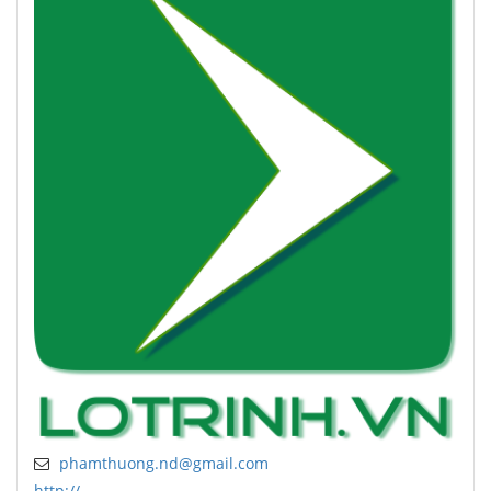
phamthuong.nd@gmail.com
http://