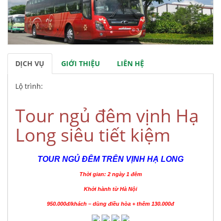
DỊCH VỤ
GIỚI THIỆU
LIÊN HỆ
Lộ trình:
Tour ngủ đêm vịnh Hạ
Long siêu tiết kiệm
TOUR NGỦ ĐÊM TRÊN VỊNH HẠ LONG
Thời gian: 2 ngày 1 đêm
Khởi hành từ Hà Nội
950.000đ/khách – dùng điều hòa + thêm 130.000đ