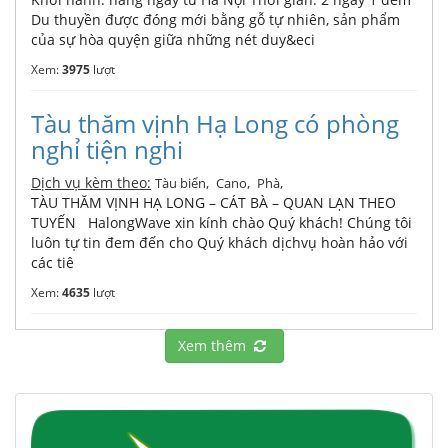
Du thuyền được đóng mới bằng gỗ tự nhiên, sản phẩm
của sự hòa quyện giữa những nét duy&eci
Xem:
3975
lượt
Tàu thăm vịnh Hạ Long có phòng
nghỉ tiện nghi
Dịch vụ kèm theo:
,
,
,
Tàu biển
Cano
Phà
TÀU THĂM VỊNH HẠ LONG – CÁT BÀ – QUAN LẠN THEO
TUYẾN HalongWave xin kính chào Quý khách! Chúng tôi
luôn tự tin đem đến cho Quý khách dịchvụ hoàn hảo với
các tiê
Xem:
4635
lượt
Xem thêm