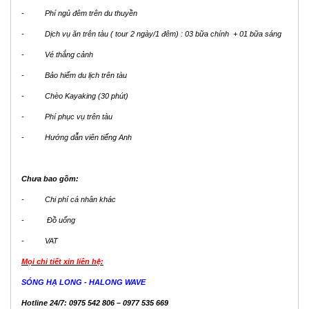
- Phí ngủ đêm trên du thuyền
- Dịch vụ ăn trên tàu ( tour 2 ngày/1 đêm) : 03 bữa chính + 01 bữa sáng
- Vé thắng cảnh
- Bảo hiểm du lịch trên tàu
- Chèo Kayaking (30 phút)
- Phí phục vụ trên tàu
- Hướng dẫn viên tiếng Anh
Chưa bao gồm:
- Chi phí cá nhân khác
- Đồ uống
- VAT
Mọi chi tiết xin liên hệ:
SÓNG HẠ LONG - HALONG WAVE
Hotline 24/7: 0975 542 806 – 0977 535 669