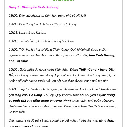
Ngày 1 : Khám phá Vịnh Hạ Long
08h00: Đón quý khách tại điểm hẹn trong phố cổ Hà Nội
12h00: Đến Cảng tàu du lịch Bãi Cháy – Hạ Long.
12h15: Làm thủ tục lên tàu.
13h00: Tàu nhổ neo, Quý khách dùng bữa trưa.
14h00: Trên hành trình tới động Thiên Cung, Quý khách sẽ được chiêm
ngưỡng muôn vàn đảo đá có hình thù kỳ lạ:
hòn Chó Đá, hòn Đỉnh Hương,
hòn Gà Chọi…
15h00 : Buổi chiều du ngoạn trên Vịnh, thăm
Động Thiên Cung – hang Đầu
Gỗ
, một trong những hang động đẹp nhất vịnh Hạ Long. Vào trong hang, Quý
khách sẽ ngỡ ngàng trước vẻ đẹp hết sức lộng lẫy do thạch nhũ tạo nên.
16h00: Tiếp tục hành trình du ngoạn, du thuyền sẽ đưa Quý khách tới khu vực
gần
làng chài Ba Hang. T
ại đây, Quý khách được
bơi thuyền Kayak trong
30 phút (đã bao gồm trong chương trình)
tự do khám phá cuộc sống lênh
đênh trên biển của người dân chài hoặc tham quan nhiều đảo đá hùng vĩ khác,
và tắm biển.
Quý khách sau đó trở về tàu, có thể thư giãn giải trí trên tàu như:
tắm nắng,
chiêm ngưỡng hoàng hôn ...