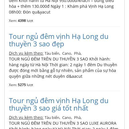
đêm Khởi hành từ Hà Nội 950.000đ/khách – dùng điều
hòa + thêm 130.000đ Ngày 1 : Khám phá Vịnh Hạ Long
08h00: Đón qu&yacut
Xem:
4398
lượt
Tour ngủ đêm vịnh Hạ Long du
thuyền 3 sao đẹp
Dịch vụ kèm theo:
,
,
,
Tàu biển
Cano
Phà
TOUR NGỦ ĐÊM TRÊN DU THUYỀN 3 SAO Khởi hành:
hàng ngày từ Hà Nội Thời gian: 2 ngày 1 đêm Du thuyền
được đóng mới bằng gỗ tự nhiên, sản phẩm của sự hòa
quyện giữa những nét duyên d&aacut
Xem:
5275
lượt
Tour ngủ đêm vịnh Hạ Long du
thuyền 3 sao giá tốt nhất
Dịch vụ kèm theo:
,
,
,
Tàu biển
Cano
Phà
TOUR NGỦ ĐÊM TRÊN DU THUYỀN 3 SAO LUXE AURORA
Khởi hành: hàng ngày từ Hà Nội Thời gian: 2 ngày 1 đêm