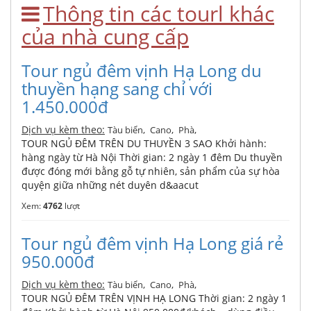
Thông tin các tourl khác
của nhà cung cấp
Tour ngủ đêm vịnh Hạ Long du
thuyền hạng sang chỉ với
1.450.000đ
Dịch vụ kèm theo:
,
,
,
Tàu biển
Cano
Phà
TOUR NGỦ ĐÊM TRÊN DU THUYỀN 3 SAO Khởi hành:
hàng ngày từ Hà Nội Thời gian: 2 ngày 1 đêm Du thuyền
được đóng mới bằng gỗ tự nhiên, sản phẩm của sự hòa
quyện giữa những nét duyên d&aacut
Xem:
4762
lượt
Tour ngủ đêm vịnh Hạ Long giá rẻ
950.000đ
Dịch vụ kèm theo:
,
,
,
Tàu biển
Cano
Phà
TOUR NGỦ ĐÊM TRÊN VỊNH HẠ LONG Thời gian: 2 ngày 1