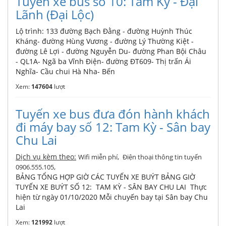
Tuyến xe bus số 10: Tam Kỳ - Đại
Lãnh (Đại Lộc)
Lộ trình: 133 đường Bạch Đằng - đường Huỳnh Thúc
Kháng- đường Hùng Vương - đường Lý Thường Kiệt -
đường Lê Lợi - đường Nguyễn Du- đường Phan Bội Châu
- QL1A- Ngã ba Vĩnh Điện- đường ĐT609- Thị trấn Ái
Nghĩa- Cầu chui Hà Nha- Bến
Xem:
147604
lượt
Tuyến xe bus đưa đón hành khách
đi máy bay số 12: Tam Kỳ - Sân bay
Chu Lai
Dịch vụ kèm theo:
,
Wifi miễn phí
Điện thoại thông tin tuyến
,
0906.555.105
BẢNG TỔNG HỢP GIỜ CÁC TUYẾN XE BUÝT BẢNG GIỜ
TUYẾN XE BUÝT SỐ 12: TAM KỲ - SÂN BAY CHU LAI Thực
hiện từ ngày 01/10/2020 Mỗi chuyến bay tại Sân bay Chu
Lai
Xem:
121992
lượt