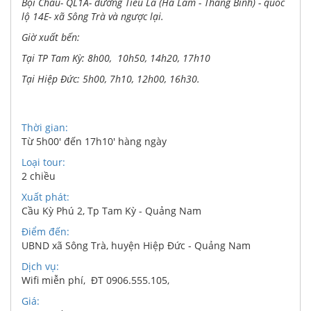
Bội Châu- QL1A- đường Tiểu La (Hà Lam - Thăng Bình) - quốc
lộ 14E- xã Sông Trà và ngược lại.
Giờ xuất bến:
Tại TP Tam Kỳ: 8h00, 10h50, 14h20, 17h10
Tại Hiệp Đức: 5h00, 7h10, 12h00, 16h30.
Thời gian:
Từ 5h00' đến 17h10' hàng ngày
Loại tour:
2 chiều
Xuất phát:
Cầu Kỳ Phú 2, Tp Tam Kỳ - Quảng Nam
Điểm đến:
UBND xã Sông Trà, huyện Hiệp Đức - Quảng Nam
Dịch vụ:
Wifi miễn phí
,
ĐT 0906.555.105
,
Giá: