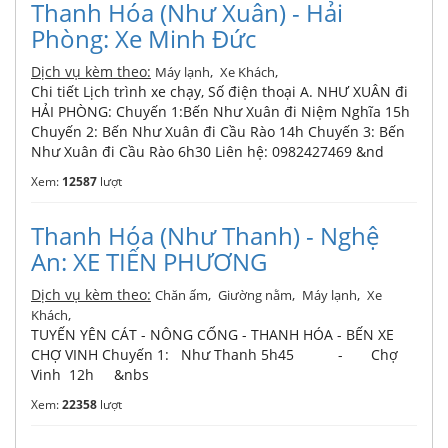
Thanh Hóa (Như Xuân) - Hải
Phòng: Xe Minh Đức
Dịch vụ kèm theo:
,
,
Máy lạnh
Xe Khách
Chi tiết Lịch trình xe chạy, Số điện thoại A. NHƯ XUÂN đi
HẢI PHÒNG: Chuyến 1:Bến Như Xuân đi Niệm Nghĩa 15h
Chuyến 2: Bến Như Xuân đi Cầu Rào 14h Chuyến 3: Bến
Như Xuân đi Cầu Rào 6h30 Liên hệ: 0982427469 &nd
Xem:
12587
lượt
Thanh Hóa (Như Thanh) - Nghệ
An: XE TIẾN PHƯƠNG
Dịch vụ kèm theo:
,
,
,
Chăn ấm
Giường nằm
Máy lạnh
Xe
,
Khách
TUYẾN YÊN CÁT - NÔNG CỐNG - THANH HÓA - BẾN XE
CHỢ VINH Chuyến 1: Như Thanh 5h45 - Chợ
Vinh 12h &nbs
Xem:
22358
lượt