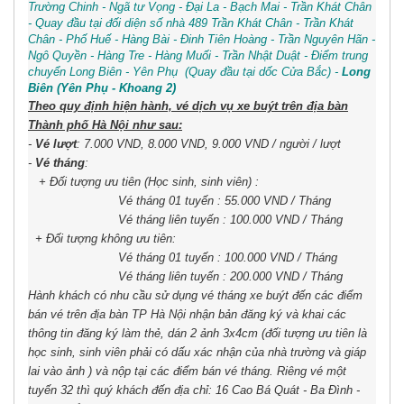
Trường Chinh - Ngã tư Vọng - Đại La - Bạch Mai - Trần Khát Chân
- Quay đầu tại đối diện số nhà 489 Trần Khát Chân - Trần Khát
Chân - Phố Huế - Hàng Bài - Đinh Tiên Hoàng - Trần Nguyên Hãn -
Ngô Quyền - Hàng Tre - Hàng Muối - Trần Nhật Duật - Điểm trung
chuyển Long Biên - Yên Phụ (Quay đầu tại dốc Cửa Bắc) -
Long
Biên (Yên Phụ - Khoang 2)
Theo quy định hiện hành, vé dịch vụ xe buýt trên địa bàn
Thành phố Hà Nội như sau:
-
Vé lượt
: 7
.000 VND, 8.000 VND, 9.000 VND / người / lượt
-
Vé tháng
:
+ Đối tượng ưu tiên (Học sinh, sinh viên) :
Vé tháng 01 tuyến : 55.000 VND / Tháng
Vé tháng liên tuyến : 100.000 VND / Tháng
+ Đối tượng không ưu tiên:
Vé tháng 01 tuyến : 100.000 VND / Tháng
Vé tháng liên tuyến : 200.000 VND / Tháng
Hành khách có nhu cầu sử dụng vé tháng xe buýt đến các điểm
bán vé trên địa bàn TP Hà Nội nhận bản đăng ký và khai các
thông tin đăng ký làm thẻ, dán 2 ảnh 3x4cm (đối tượng ưu tiên là
học sinh, sinh viên phải có dấu xác nhận của nhà trường và giáp
lai vào ảnh ) và nộp tại các điểm bán vé tháng. Riêng vé một
tuyến 32 thì quý khách đến địa chỉ: 16 Cao Bá Quát - Ba Đình -